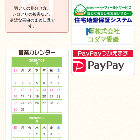
羽アリの見分け方、
シロアリの被害など、
身近な害虫のまめ知識で
す。
株式会社
コダマ愛媛
営業カレンダー
PayPayつかえます
2026年08
月
日
月
火
水
木
金
土
1
2
3
4
5
6
7
8
9
10
11
12
13
14
15
16
17
18
19
20
21
22
23
24
25
26
27
28
29
30
31
2026年09
月
日
月
火
水
木
金
土
1
2
3
4
5